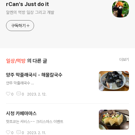
rCan's Just do it
알켄의 먹방 일상 그리고 개발
구독하기
더보기
일상/먹방
의 다른 글
양주 막줄래국시 - 해물칼국수
글 내용
얀주 막줄래국수 …
0
0
2023. 2. 12.
시청 카페마마스
글 내용
핫초코는 서비스~~ 크리스마스 이벤트
0
0
2023. 2. 11.