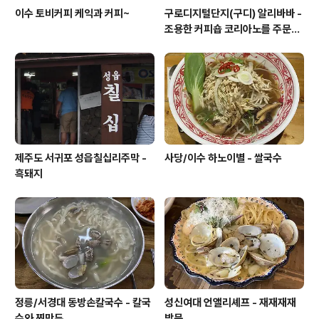
이수 토비커피 케익과 커피~
구로디지털단지(구디) 알리바바 -
조용한 커피숍 코리아노를 주문해
보았습니다.
제주도 서귀포 성읍칠십리주막 -
사당/이수 하노이별 - 쌀국수
흑돼지
정릉/서경대 동방손칼국수 - 칼국
성신여대 언앨리셰프 - 재재재재
수와 찐만두
방문