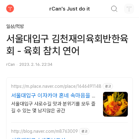
검색하기
rCan's Just do it
티스토리
일상/먹방
서울대입구 김천재의육회반한육
회 - 육회 참치 연어
rCan
2023. 2. 16. 22:34
https://m.place.naver.com/place/1646491148
광고
서울대입구 이자카야 혼네 속마음을 나
누는 공간
서울대입구 샤로수길 맛과 분위기를 모두 즐
길 수 있는 몇 남지않은 공간
http://blog.naver.com/m8763009
광고