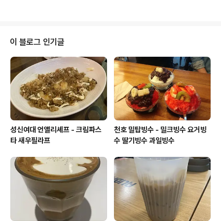
이 블로그 인기글
성신여대 언앨리셰프 - 크림파스
천호 밀탑빙수 - 밀크빙수 요거빙
타 새우필라프
수 딸기빙수 과일빙수