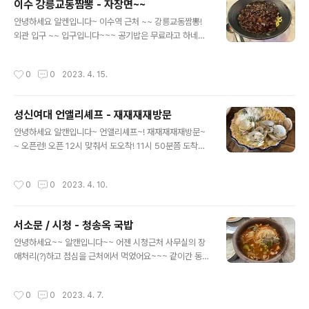
이수 강릉교동짬뽕 - 자장면~~
초코식빵 하나여 +_+이렇게 들어있어요~~~ 방금 나온
글 내용
안녕하세요 알켄입니다~ 이수역 근처 ~~ 강릉교동짬뽕!
빵이라서 유선지? 하나 깔고 담아주셨어요어느정도 식은
외관 입구 ~~ 입구입니다~~~ 공기밥은 무료라고 하네요
후 종이는 뺏습니다~~~ 초코빵을 뚝! 한덩이 때서 찰칵~~
~~ 잇힝~~ 메뉴판~~ 뭘 먹을지 고민하다 자장면!!셀프빠
진한 초코가 입안 가득~~ 음~~~ 초코초코해
에는 단무지랑 양파가 있어요 옆에 춘장소스~~ 주방쪽~~
작성시간
0
0
2023. 4. 15.
~ 안계실때 타이밍 맞춰서 찰칵~~ 짬뽕~~ 속시원~~~~
하다고 합니다 먹은 사람이 ㅋ 자장면! +_+ 양도 많고 고
기도~~ 일단 휙휙 비비고~~~ 먹어봅시다~~~~ 다음에
성신여대 언앨리셰프 - 재재재재방문
또 올께용~~~
글 내용
안녕하세요 알캔입니다~ 언앨리셰프~! 재재재재재방문~
~ 오픈런! 오픈 12시 맞춰서 도오착! 11시 50분쯤 도착했
네요 ㅋㅋ 앞에 기다리시는분 2팀! 지난주 일요일에 휴무
일인주 모르고 일요일 방문해서 토요일날 방문했어요~ 손
작성시간
0
0
2023. 4. 10.
님들 자리 앉기전에 잽사게 찰칵찰칵찰칵! 벽에 아름다운
그림들이~~ 입구쪽 창가쪽~ 웨이팅석 있으니깐 바둑이나
오목을 하면서 기다리시면 되요 왼쪽으로는 벌써 자리들
서소문 / 시청 - 청송옥 국밥
앉으셔서 패스! 곰돌이가 기타를 연주하고 있는 모습과 브
글 내용
레이크타임 정보! 브레이크 타임 지켜주세요~~~ 내부 사
안녕하세요~~ 알캔입니다~~ 어젠 시청근처 사무실의 장
진 계속~ 불빛도 이뻐요~ 저희는 이 불빛 아래서 먹었어요
애처리(?)하고 점심을 근처에서 먹었어요~~~ 같이간 동료
~ 냠냠~ 일단 메뉴판! #봉골레파스타 싱싱하나 조개가 ~
의 소개로 ! 도착한 이곳은 84년 11월에 오픈한 국밥! 청송
그리고 마늘이 함께 어우러져서 맛있는 올리브 파스타~~
옥입니다!! 무무 오래됬됬네요~~ 입장~~ 주방은 바쁘게
작성시간
0
0
2023. 4. 7.
아이가 있어서 맵지 않게 요리 부탁드렸어요..
돌아갑니다~~ 깍두기! 김치! 국밥! ㅠㅡㅠ 소면 따로 나오