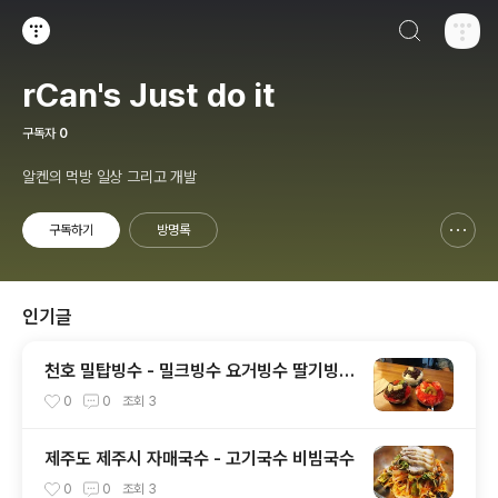
검색하기
티스토리
rCan's Just do it
구독자
0
알켄의 먹방 일상 그리고 개발
구독하기
방명록
신고하기 레이어
열기
인기글
천호 밀탑빙수 - 밀크빙수 요거빙수 딸기빙수
과일빙수
0
0
조회
3
제주도 제주시 자매국수 - 고기국수 비빔국수
0
0
조회
3