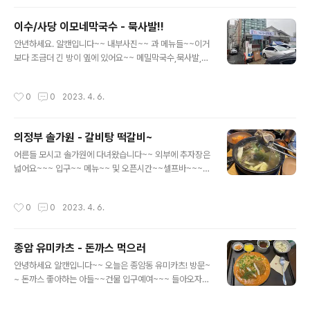
는대 식욕을 이기지 못하고 넣어버렸어요 다행히 넣고 기
억했네요 사진! 고기도 한점 들어올려서 찰칵~~ 소면도 ㅋ
이수/사당 이모네막국수 - 묵사발!!
ㅋ 찰칵~~~ 이후는 맛있는 식사 시간~~~나오는길에 발
글 내용
견!! 삽겹살같은거 할때 고기 잘라주는 기계예요~~ 정육점
안년하세요. 알캔입니다~~ 내부사진~~ 과 메뉴들~~이거
에서 다들 많이 보셧정? 나오는길에 또 한장 찰칵~~~ 식
보다 조금더 긴 방이 옆에 있어요~~ 메밀막국수,묵사발,
사하시는대 내부 사진 찍기가 너무 ㅠㅡㅜ 민망 민망아직
메밀전 ~~ 마시써요~~ 최근엔 고기 메뉴가 추가 되었어요
은 ㅋㅋ 좀 ㅋㅋ 최대한 식사하시는대 방해 안되도록 사진
~~ 저는 묵사발주문!!~~~ 밑잔찬 김치 깍두기~~ 묵사발
작성시간
0
0
2023. 4. 6.
~~
나왔습니다~~ 이전에는 묵밥이랑 묵사발 메뉴 따로 있어
서 묵사발은 묵을 많이 줬던거 같은디 ㅠㅡㅠ 메뉴 합치셨
나봐여
의정부 솔가원 - 갈비탕 떡갈비~
글 내용
어른들 모시고 솔가원에 다녀왔습니다~~ 외부에 추자장은
넓어요~~~ 입구~~ 메뉴~~ 및 오픈시간~~셀프바~~~
반찬 부족한거 있으시면 가져다 드세여~~ 일단 뭐 먹지~~
~ 갈비탕 양지곰탕 떡갈비 주문~~~ 자리셋팅을 해주시고
작성시간
0
0
2023. 4. 6.
~~ 떡갈비 도착~~~~ 지글지글 끓으면 뒤집으라고 하시
네요~~ 그사이 갈비탕 도착~~~ ♡ 잇힝 맛있어영~~~ 다
음에 또 올께영~~~~
종암 유미카츠 - 돈까스 먹으러
글 내용
안녕하세요 알캔입니다~~ 오늘은 종암동 유미카츠! 방문~
~ 돈까스 좋아하는 아들~~건물 입구예여~~~ 들아오자마
자 오잉 피규어들이~~ 아이들이 좋아해요 ㅋㅋ 포켓몬스
터 ♡ 키오스크에서 주문을 하시면 됩니다~ 내부사진480