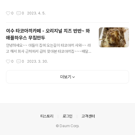
가!!?!??? 신기신기 잘먹었습니다~~~~ 사무실근처 맛집!!
릿이 베터리가 없네요 보조베터리 마저도 베터리가 나갔어
다음에 또 올께여~~~
요~ 조용히 ~~ 여기요~~일단 자리 셋팅하고 메뉴판을 주
작성시간
0
0
2023. 4. 5.
셧습니다~ 런치~ 메뉴로 할라피뇨, 까르보나라, 베이컨리
조또 를 주문했습니다~~ 양많이~! 곱배기로 주세요~~식
전빵이 우선 나오고~ 3종류의 빵 하나씩~베이컨리조또~
이수 타코아끼카페 - 오리지널 치즈 반반~ 와
토마토베이스에 매콤한 베이컨 리조또예요~~ 마시쪙~크
애플하우스 무침만두
림베이스의 까르보나라~ 진한 크림이 ~~ 쵝오~오일 파스
글 내용
타~ 할라피뇨 파스타~피클도~ 냠냠~판나코타 달달한~
안녕하세요~~ 아들이 집에 오는길이 타코야끼 사와~~ 라
후식~ 마시쪙 두개 먹고 싶지만 인당 하나씩~ 오랜만에 와
고 해서 회사 근처에서 급히 찾아본 타코야끼집~~~배달하
서 그런지 더우더 맛있어요~ 쵝오~! 다음에 또 올께영~~~
는 기사님도 오시더라고요~~~저는 오리지날맛 치즈맛 반
작성시간
0
0
2023. 3. 30.
반으로 14알~~ 반반은 +500원 왜지?? 여큰 그렇다고 하
시니 6,500원 결제~~ ㅠㅡㅜ 아 지금 봤네요 반반은 +5
00원 ㅋㅋ여튼 기쁜 마음으로~~들고 집에 갑니다~~~ 타
더보기
코야끼 개봉!! 아들아 먹자~~~ 응 배불러서 안먹어요~~
……???? 알았어 아빠엄마가 다 먹을께치즈맛~~~오리지
날 한입 문어가 큼지막하게 들어가있어요~~~ 개인취향은
오리지날먹는걸로~~ 와이프도 오리지날로~~ 아들 다음
엔 같이 먹자~~~ 다음에 또 올께영~~~~~ 그리고 엄마
주문~~ 무침만두~~ 오늘은 타코야끼와 함께니까 4개만
의안내
티스토리
로그인
고객센터
포장~~ 2개씩 나눠 먹기~~~냠..
© Daum Corp.