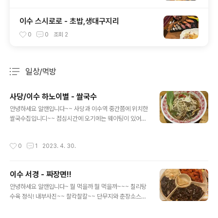
이수 스시로로 - 초밥,생대구지리
0
0
조회
2
일상/먹방
분류 전체보기
주요 글 목록
사당/이수 하노이별 - 쌀국수
글 내용
안녕하세요 알캔입니다~~ 사당과 이수역 중간쯤에 위치한
쌀국수집입니디~~ 점심시간에 오기에는 웨이팅이 있어서
일찍 나와야 갈수있어요~ 저녁 늦은시간에 가서 다행히 자
리가 있었어요~~ 가의 8시 다 되았을때 도착저는 닭가슴
작성시간
0
1
2023. 4. 30.
살 쌀국수를 주문했어요 소스들은 자리마다~~ 있습니다~
~ 짜잔 주문한 닭가슴살 쌀국수! 이건 힘줄 소고기 쌀국수
고수는 따로 요청하시면 주십니다~~ 이쁜 통이 자리마다
이수 서경 - 짜장면!!
있길래 열어봤더니 머리끈이 있었어요~~ 머리긴여성분들
글 내용
~~~ 머리카락 같이 드시지 마시고 묶으세영~~ 이라는건
안녕하세요 알캔입니다~ 뭘 먹을까 뭘 먹을까~~~ 칠리탕
가? 다음에 또 올께영~~
수육 정식! 내부사진~~ 찰칵찰칼~~ 단무지와 춘장소스~
~ 일단 짬뽕국물로 목을 녹이고 날씨가 쌀쌀하네영 아기다
리고기다리던 칠리탕수육정식!!! 탕수육 볶음밥 짜장면 군