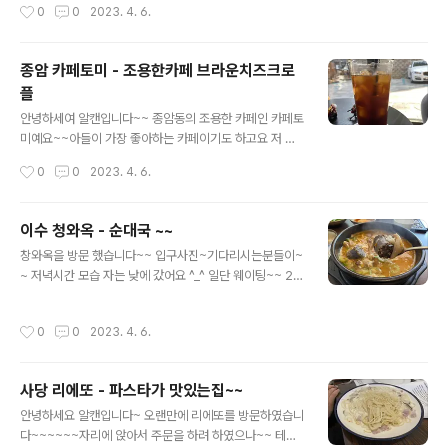
작성시간
0
0
2023. 4. 6.
시간의 기다림 저는 10분 기다림! ㅋ 로제파스타카츠~~~
로제소스의 파스타에 돈까스♡ 모듬카츠♡ ♡ 유미소바 ♡
♡ ♡ 치즈돈까스~~ 으음 치~~~즈 ♡ 새우튀김도~~ 콕
종암 카페토미 - 조용한카페 브라운치즈크로
찍어서샤유가 통통 튀김옷이 바삭~~ 셀프바~~ 손님들 나
플
가셔서 찰칵~~ 창문가로 피규어들이 많이 있어요~~앗 울
글 내용
라프~~~ 에어콘을 책임지고 있네요!!! 다음에 또 올께여~
안녕하세여 알캔입니다~~ 종암동의 조용한 카페인 카페토
~~~ ♡
미예요~~아들이 가장 좋아하는 카페이기도 하고요 저 와
플!아들은 킥보드 주차하고 ㅋㅋ 같이 입장~~ 키오스크가
작성시간
0
0
2023. 4. 6.
들어올 예정인가봐여 아직 화면은 나오지 않네요~~ 메뉴
판~~조각 케익이랑 청들이 있어요~~ 일단 아메리카노~~
아들이 빨리먹고 싶다고 하서 ㅋㅋ 일단 자르고 사진을 찍
이수 청와옥 - 순대국 ~~
었어요 ㅋㅋㅋ같이 주신 메이플시럽~~ 내부예영 이쪽 말
글 내용
창와옥을 방문 했습니다~~ 입구사진~기다리시는분들이~
거 안쪽으로 공간이 하나 더 있고 외부에 3테이블? 정도 자
~ 저녁시간 모습 자는 낮에 갔어요 ^_^ 일단 웨이팅~~ 2팀
리가 있습니다~~ 날이 좋아서 할마니 할아버지~~ 아자씨
있어서 오래기다리진 않았어요~~ 입장~~메뉴판~~ 저는
아줌마들이 밖에서 드시고 계셨어요~~
순대국 특!! 후추랑 들깨~~ 검은콩차 음식 기다리먄서 시
작성시간
0
0
2023. 4. 6.
원하게~~ 마시면서 기다립니다~~ 반찬은 무채나물 부추
깍두기~ 자리셋팅~~~ 공기밥주시고~~~ 떠 기다리면서
내부 사진손님들이 많아서 찍기가 민밍~~ 일딘 최대한 안
사당 리에또 - 파스타가 맛있는집~~
보이는 쪽으로~~순대국~~~ 순대랑 고기랑 찰칵 고기만
글 내용
들고 찰칵~~ 다먹고 찰칵~~ ㅋㅋ 흐흐 순대국밥 특!! 계산
안녕하세요 알캔입니다~ 오랜만에 리에또를 방문하였습니
하고 있는대.. 이쑤시개 디스팬서??? 자동으로 이쑤시개
다~~~~~~자리에 앉아서 주문을 하려 하였으나~~ 테블