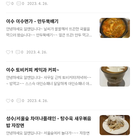
작성시간
0
0
2023. 4. 26.
만두 지금 도촥! 으흐흐 다음에 또 올께영~~
이수 이수면가 - 만두뚝배기
글 내용
안녕하세요 알캔입니다~ 날씨가 쌀쌀해서 뜨끈한 국물을
먹으러 왔습니다~~ 만두뚝배기~~ 얼큰 뜨끈! 만두 먹고
밥말아서~~ 뚝딱! 만두는 덜어서 뜨거우니 호호 불어서~~
이간 일반 만두국 반찬은 김치!깍두기!! 끝 마시졍!!싸인들
작성시간
1
0
2023. 4. 26.
이 있네용 ㅋㅋ 야튼 맛있으니 다음에 또 올께영~~~
이수 토비커피 케익과 커피~
글 내용
안녕하세요 알캔입니다~ 사무실 근처 토비커피!저녁에~~
~ 밥먹고~~ 스스슥 아인슈패너 달달하게 아인슈패너 아이
스~~~ 이름 모를 케익 일단 한입만 살짝 먹었는대 만족~~
~ 하지만 저녁 늦개라서 안먹 ㅠㅡㅠ 이미 어인슈패너로
작성시간
0
0
2023. 4. 26.
충분 ㅠㅡㅠ 딸기 캐익은 솔직히 두입 먹음… 내부 사진입
니당~~저녁늦게 오니 조용하고 좋아영~~~ 다음에 또 올
께영~
성수/서울숲 차이나플래인 - 탕수육 새우볶음
밥 자장면
글 내용
안녕하세요 알캔입니다~ 서울숲에서 놀다가~~~ 자장면