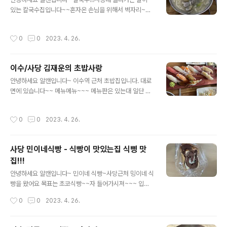
있는 칼국수집입니다~~혼자온 손님을 위해서 벽자리~~
칼국수에 무슨 반찬입니까~~~ 김치면 쵝오!! 만두는 6알~
~ 냠냠 꽉찬속~~ 간장에 삶작 찍어서 냠냠 칼국수 양과~~
작성시간
0
0
2023. 4. 26.
~ 국물이 ~~ 호박이랑 등등 야채가 좀 부실하지만 국물이
랑 면은 많아여~~
이수/사당 김재운의 초밥사랑
글 내용
안녕하세요 알캔입니다~ 이수역 근처 초밥집입니다. 대로
면에 있습니다~~ 메뉴메뉴~~~ 메뉴판은 있는대 일단 이
걸로~~12시 조금 안되서 도착~~~ 사람이 아직은 바글바
글 정도는 아니고 조금은 여유가~~ 있었어요~~ 다행히~
작성시간
0
0
2023. 4. 26.
~ 메뉴판~~ 은 나중에 좀 편집해서~~ 자리마다 생강 마늘
간장~~ 그리고 접시 물이 준비~~ 기다리지 못하고 한조각
먹었습니다 ㅋㄷㅋㄷ 야채는 같이~~ 먹고 우동입니다 양
사당 민이네식빵 - 식빵이 맛있는집 식삥 맛
이 적네요~~ 이유가 있습니다.. 사진을 또 깜빡하고 못찍
집!!!
었어요 ㅋㅋㅋ 나중에 아 사진 하고 찍었습니다~~ 담에 또
글 내용
올께영~~
안녕하세요 알캔입니다~ 민이네 식빵~사당근처 밍이네 식
빵을 왔어요 목표는 초코식빵~~자 들어가시져~~~ 입장
빵나오는 시간을 맞춰 가시면 되요~~12시 40분쯤 도착했
작성시간
0
0
2023. 4. 26.
는대 초코식빵이 없었어요 머뭇머뭇하며 있자 직원분이 뭐
찾으세요 라고 식빵 ㅠㅡㅠ 초코 식빵 사러 왔는대 떨어졌
나봐여 그러자 직원분이 지금 나왔습니다.~ 라고 급 빵끗!