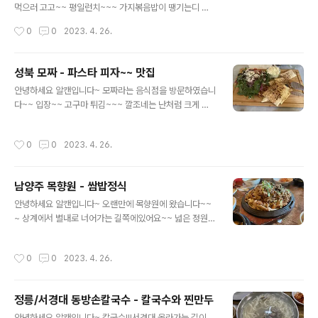
먹으러 고고~~ 평일런치~~~ 가지볶음밥이 땡기는디 ㅠ
ㅡㅠ 나중에 반찬! 아 여긴 단무지가 없네요 하지만 괜찬아
작성시간
0
0
2023. 4. 26.
요 요리기 맛있으니까~~자스민차~~ 아이가 있어서 물이
랑 자그민차 따로 주셨어요~~ 탕수육 !! 탕!수!육! 맛있어요
내잡시로 가져가서 란장 찰칵~~~ 새우볶음밥입니다. 새우
성북 모짜 - 파스타 피자~~ 맛집
튀김을 하나 올려주셨어요~~ 그리고 자장면~~ 아들이 자
글 내용
안녕하세요 알캔입니다~ 모짜라는 음식점을 방문하였습니
장면 먹고 싶다고 왔었는대 자장면 보다 탕수육과 볶음밥
다~~ 입장~~ 고구마 튀김~~~ 깔조네는 난처럼 크게 빵
으로 배를 채우네요~~ 내부사진도 손님 안계실때 찰칼찰
을 주시는대 가위로 잘라주셨어요~~잘라주신 빵을~~ 치
칵 7시쯤 갔는대 폐잠이 8시라서 ㅋㅋ 다 먹을때쯤엔 저희
즈와 채소와 함깨 먹습니다~냠냠~~ 블루레몬에이드~~
밖에~~ 다음에 또 올께용~~~
작성시간
0
0
2023. 4. 26.
피자 도착 풀치넬라~~ 라는 이름의 피자입니다. 마시쪙~~
깔조네샐러드와 피자 한조각 먹었더니 배불러서 ㅠㅡㅠ 우
리에겐 아직 파스타가… 그래서 피자는 포장~~~ 까르보나
남양주 목향원 - 쌈밥정식
라 진한 크림이 입안에 가득~~ 흐음 저앙~ 배부르지만 일
글 내용
단 파스타는 포장이 안되니 일단 배에 넣고!! ㅋㅋㅋ 마시쪙
안녕하세요 알캔입니다~ 오랜만에 목향원에 왔습니다~~
~~~ 나가면서 내부 사진 찰칵찰칵~~~ 또 올께영~~~
~ 상계에서 별내로 너어가는 길쪽에있어요~~ 넓은 정원?
이 가득한 항아리~~ 음식점 전경이예요~~ 이쁘정~~ 모
르겠고 차례가 와서 입장 ㅋㅋ 쌈채소 입니다 리필 가능!!
작성시간
0
0
2023. 4. 26.
고기는 고기고기+_+ 우렁된장 우렁이 더 있으면 좋겠지
만.. 반찬~~들~~ 삼색밥! 백미 흑미 조! 밥다먹고 산책~~
겸 휴식 자판기커피도 있고 카페도 있어요~~ 음식점에서
정릉/서경대 동방손칼국수 - 칼국수와 찐만두
바라본 경치~~ 또 올께영~~
글 내용
안녕하세요 알캔입니다~ 칼국수!!!서경대 올라가는 길이