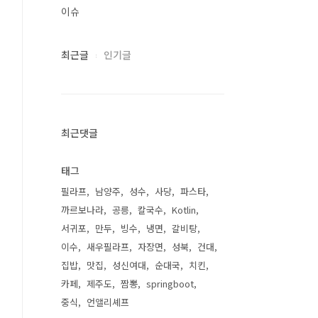
이슈
최근글
인기글
최근댓글
태그
필라프
남양주
성수
사당
파스타
까르보나라
공릉
칼국수
Kotlin
서귀포
만두
빙수
냉면
갈비탕
이수
새우필라프
자장면
성북
건대
집밥
맛집
성신여대
순대국
치킨
카페
제주도
짬뽕
springboot
중식
언앨리셰프