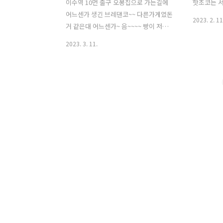
이수역 10먼 출구 오봉집으로 가는길에
핫초코는 서
어느센가 생긴 브레댄코~~ 다른가게였돈
2023. 2. 11
거 같은대 어느센가~ 음~~~~ 빵이 저를
부르네여~~ 오픈한지 얼마 안된거 같아요
2023. 3. 11.
실내도 깔끔하네요~~ 빵들이 +_+ 자꾸 부
릅니다 ㅠㅡㅠ 소금빵~ 바게트~ 깜바뉴
~~ 등등 초코소라빵인대 앞에 크런키? 가
붙어있는 빵이 있었어요 빵빵~~~~~~~ 계
산대 옆에는 병음료와 초코빵? 도넛들 진
열장이 있습니다~~~~ kt와 U+ 10% 할
인! 음료들도 팔아요 커피나 아이스티 주
스등등~~ 바게트는 잘라 드릴까요~~ 저
는 바게트를 좋아해서~~ 자르지 말고 그
냥 뜯어먹는거 좋아하는대 오늘은 같이
먹는 사람들이 있어서 잘라달라고 했어요
~~ 뒤에 있는 녀석은 치즈.. 무슨 빵이였
는대 ㅋㅋ 여튼 맛있으면 이름이 뭐시 중
합니까 ㅋㅋ 치… 즈.. ..