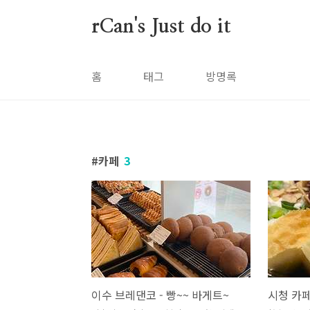
본문 바로가기
rCan's Just do it
홈
태그
방명록
카페
3
이수 브레댄코 - 빵~~ 바게트~
시청 카