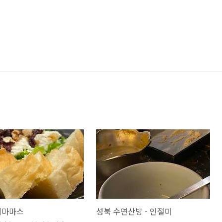
페마마스
성북 수연산방 - 인절미