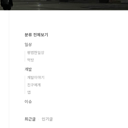
분류 전체보기
일상
평범한일상
먹방
개발
개발이야기
친구에게
앱
이슈
최근글
인기글