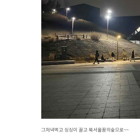
그저녁먹고 싱싱이 끌고 북서울꿈의숲으로~~