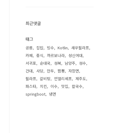
최근댓글
태그
공릉
집밥
빙수
Kotlin
새우필라프
카페
중식
까르보나라
성신여대
서귀포
순대국
성북
남양주
성수
건대
사당
만두
짬뽕
자장면
필라프
갈비탕
언앨리셰프
제주도
파스타
치킨
이수
맛집
칼국수
springboot
냉면