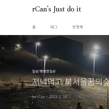
본문 바로가기
rCan's Just do it
홈
태그
방명록
일상/평범한일상
저녁먹고 북서울꿈의숲
by rCan
2023. 2. 18.