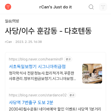
검색하기
rCan's Just do it
티스토리
일상/먹방
사당/이수 훈감동 - 다호텐동
rCan
2023. 2. 25. 16:38
https://blog.naver.com/hearmind9
광고
서초독일보청기 시그니아취급점
청각학석사 전문청능사.합리적가격.꾸준한
사후관리.정부지원금보청기.시그니아보청기
취급
https://blog.naver.com/stardance02
광고
사당역 7번출구 도보 2분
203040필수운동! 네이버예약 할인 이벤트! 사당역 1분거리