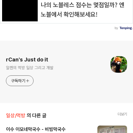
로그 정보
rCan's Just do it
알켄의 먹방 일상 그리고 개발
구독하기
더보기
일상/먹방
의 다른 글
이수 이모네막국수 - 비빔막국수
글 내용