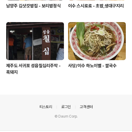
남양주 김삿갓밥집 - 보리밥정식
이수 스시로로 - 초밥,생대구지리
제주도 서귀포 성읍칠십리주막 -
사당/이수 하노이별 - 쌀국수
흑돼지
의안내
티스토리
로그인
고객센터
© Daum Corp.