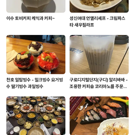
이수 토비커피 케익과 커피~
성신여대 언앨리셰프 - 크림파스
타 새우필라프
천호 밀탑빙수 - 밀크빙수 요거빙
구로디지털단지(구디) 알리바바 -
수 딸기빙수 과일빙수
조용한 커피숍 코리아노를 주문해
보았습니다.