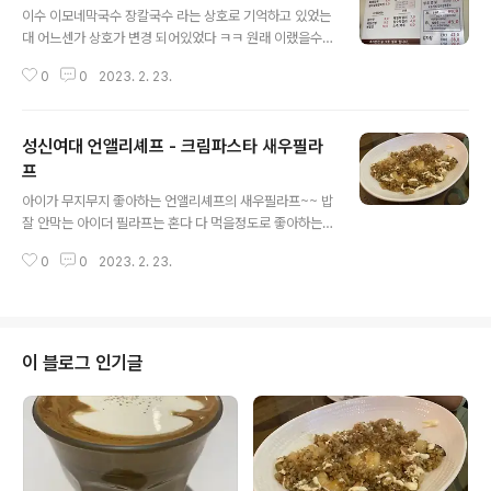
이수 이모네막국수 장칼국수 라는 상호로 기억하고 있었는
대 어느센가 상호가 변경 되어있었다 ㅋㅋ 원래 이랬을수
도 내 마음의 순위는 떡만두 비빔/물 막국수 장칼국수 잊어
0
0
2023. 2. 23.
버렸드 먹기전에 찍어어 하는대 이미 또 먹어 버렸다. ㅋㅋ
성신여대 언앨리셰프 - 크림파스타 새우필라
프
글 내용
아이가 무지무지 좋아하는 언앨리셰프의 새우필라프~~ 밥
잘 안막는 아이더 필라프는 혼다 다 먹을정도로 좋아하는
메뉴~~ 크림파스타! 토마터스파게티나 로제는 안좋아힌다
0
0
2023. 2. 23.
ㅠㅡㅠ 하지만 베이컨까르보나라는 좋아함!! 새우샐러드~
~ 맛있다 +_+ 츄릅 또 먹고 싶.. ㅠㅡㅜ 거의 고정픽메뉴
는 새우필라프, 까르보나라!
이 블로그 인기글