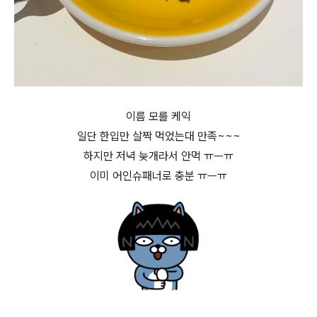
이름 모를 케익
일단 한입만 살짝 먹었는대 만족~~~
하지만 저녁 늦개라서 안먹 ㅠㅡㅠ
이미 어인슈패너로 충분 ㅠㅡㅠ