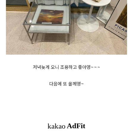
저녁늦게 오니 조용하고 좋아영~~~
다음에 또 올께영~