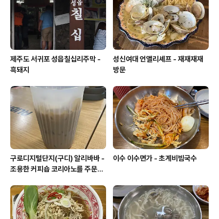
제주도 서귀포 성읍칠십리주막 -
성신여대 언앨리셰프 - 재재재재
흑돼지
방문
구로디지털단지(구디) 알리바바 -
이수 이수면가 - 초계비빔국수
조용한 커피숍 코리아노를 주문해
보았습니다.