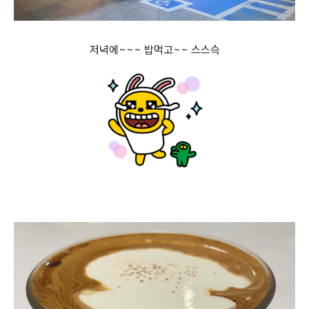
저녁에~~~ 밥먹고~~ 스스슥