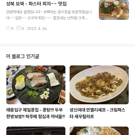
성북 모짜 - 파스타 피자~~ 맛집
튀김을 하나 올려주셨어요~~ 그리고 자장면~~ 아들이 자
글 내용
장면 먹고 싶다고 왔었는대 자장면 보다 탕수육과 볶음밥
안녕하세요 알캔입니다~ 모짜라는 음식점을 방문하였습니
으로 배를 채우네요~~ 내부사진도 손님 안계실때 찰칼찰
다~~ 입장~~ 고구마 튀김~~~ 깔조네는 난처럼 크게 빵
칵 7시쯤 갔는대 폐잠이 8시라서 ㅋㅋ 다 먹을때쯤엔 저희
을 주시는대 가위로 잘라주셨어요~~잘라주신 빵을~~ 치
밖에~~ 다음에 또 올께용~~~
0
0
2023. 4. 26.
즈와 채소와 함깨 먹습니다~냠냠~~ 블루레몬에이드~~
피자 도착 풀치넬라~~ 라는 이름의 피자입니다. 마시쪙~~
깔조네샐러드와 피자 한조각 먹었더니 배불러서 ㅠㅡㅠ 우
리에겐 아직 파스타가… 그래서 피자는 포장~~~ 까르보나
라 진한 크림이 입안에 가득~~ 흐음 저앙~ 배부르지만 일
이 블로그 인기글
단 파스타는 포장이 안되니 일단 배에 넣고!! ㅋㅋㅋ 마시쪙
~~~ 나가면서 내부 사진 찰칵찰칵~~~ 또 올께영~~~
태릉입구 제일콩집 - 콩탕!!! 두부
성신여대 언앨리셰프 - 크림파스
한방보쌈!! 하루에 점심과 저녁을!!
타 새우필라프