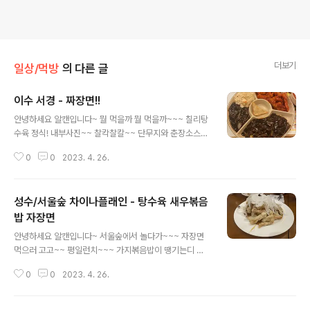
더보기
일상/먹방
의 다른 글
이수 서경 - 짜장면!!
글 내용
안녕하세요 알캔입니다~ 뭘 먹을까 뭘 먹을까~~~ 칠리탕
수육 정식! 내부사진~~ 찰칵찰칼~~ 단무지와 춘장소스~
~ 일단 짬뽕국물로 목을 녹이고 날씨가 쌀쌀하네영 아기다
0
0
2023. 4. 26.
리고기다리던 칠리탕수육정식!!! 탕수육 볶음밥 짜장면 군
만두 지금 도촥! 으흐흐 다음에 또 올께영~~
성수/서울숲 차이나플래인 - 탕수육 새우볶음
밥 자장면
글 내용
안녕하세요 알캔입니다~ 서울숲에서 놀다가~~~ 자장면
먹으러 고고~~ 평일런치~~~ 가지볶음밥이 땡기는디 ㅠ
ㅡㅠ 나중에 반찬! 아 여긴 단무지가 없네요 하지만 괜찬아
0
0
2023. 4. 26.
요 요리기 맛있으니까~~자스민차~~ 아이가 있어서 물이
랑 자그민차 따로 주셨어요~~ 탕수육 !! 탕!수!육! 맛있어요
내잡시로 가져가서 란장 찰칵~~~ 새우볶음밥입니다. 새우