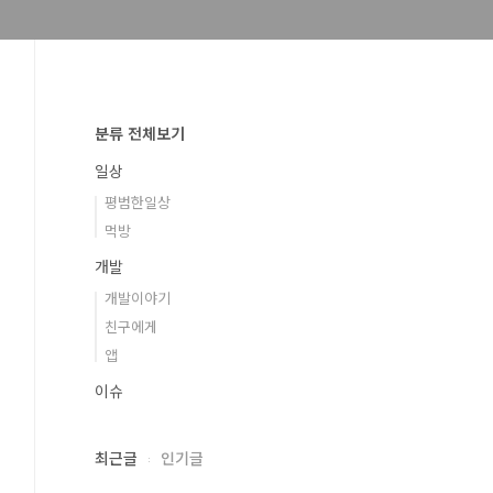
분류 전체보기
일상
평범한일상
먹방
개발
개발이야기
친구에게
앱
이슈
최근글
인기글