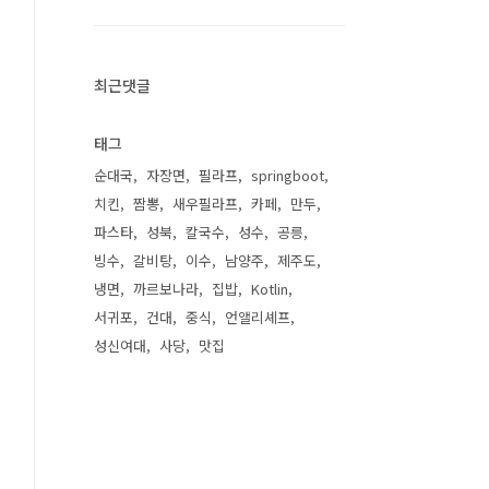
최근댓글
태그
순대국
자장면
필라프
springboot
치킨
짬뽕
새우필라프
카페
만두
파스타
성북
칼국수
성수
공릉
빙수
갈비탕
이수
남양주
제주도
냉면
까르보나라
집밥
Kotlin
서귀포
건대
중식
언앨리셰프
성신여대
사당
맛집