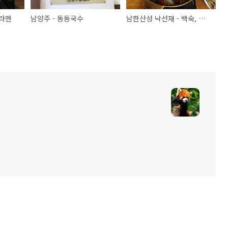
 라멘
남양주 - 동동국수
남한산성 낙선재 - 백숙, 해물파전, 불고기