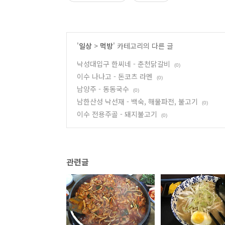
'
일상
>
먹방
' 카테고리의 다른 글
낙성대입구 한씨네 - 춘천닭갈비
(0)
이수 나나고 - 돈코츠 라멘
(0)
남양주 - 동동국수
(0)
남한산성 낙선재 - 백숙, 해물파전, 불고기
(0)
이수 전용주골 - 돼지불고기
(0)
관련글