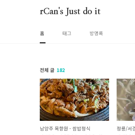
본문 바로가기
rCan's Just do it
홈
태그
방명록
전체 글
182
남양주 목향원 - 쌈밥정식