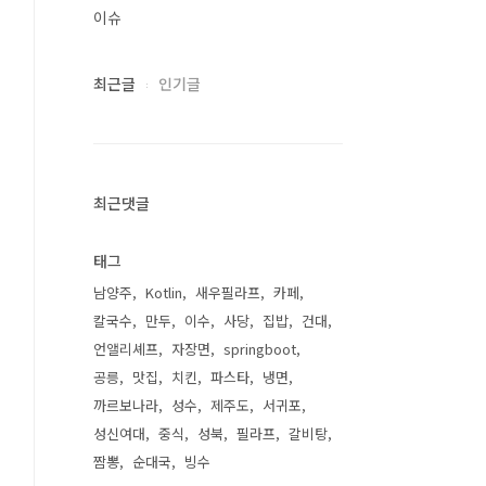
이슈
최근글
인기글
최근댓글
태그
남양주
Kotlin
새우필라프
카페
칼국수
만두
이수
사당
집밥
건대
언앨리셰프
자장면
springboot
공릉
맛집
치킨
파스타
냉면
까르보나라
성수
제주도
서귀포
성신여대
중식
성북
필라프
갈비탕
짬뽕
순대국
빙수