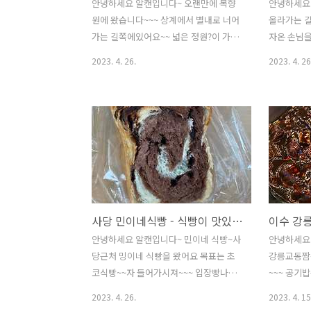
안녕하세요 알캔입니다~ 오랜만에 목향
안녕하세요 
원에 왔습니다~~~ 상계에서 별내로 너어
올라가는 
가는 길쪽에있어요~~ 넓은 정원?이 가득
자온 손님을
한 항아리~~ 음식점 전경이예요~~ 이쁘
무슨 반찬입
2023. 4. 26.
2023. 4. 26
정~~ 모르겠고 차례가 와서 입장 ㅋㅋ 쌈
는 6알~~ 
채소 입니다 리필 가능!! 고기는 고기고기
어서 냠냠 칼
+_+ 우렁된장 우렁이 더 있으면 좋겠지
박이랑 등등
만.. 반찬~~들~~ 삼색밥! 백미 흑미 조! 밥
이랑 면은 
다먹고 산책~~ 겸 휴식 자판기커피도 있
고 카페도 있어요~~ 음식점에서 바라본
경치~~ 또 올께영~~
사당 민이네식빵 - 식빵이 맛있는집 식삥 맛집!!!
이수 강릉
안녕하세요 알캔입니다~ 민이네 식빵~사
안녕하세요 
당근처 밍이네 식빵을 왔어요 목표는 초
강릉교동짬뽕
코식빵~~자 들어가시져~~~ 입장빵나오
~~~ 공기
는 시간을 맞춰 가시면 되요~~12시 40분
메뉴판~~ 
2023. 4. 26.
2023. 4. 15
쯤 도착했는대 초코식빵이 없었어요 머뭇
프빠에는 