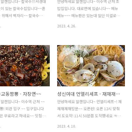
알캔입니다~ 칼국수!!!서경대
안녕하세요 알캔입니다~ 이수역 근처 초
길이 있는 칼국수집입니다~~혼
밥집입니다. 대로면에 있습니다~~ 메뉴
 위해서 벽자리~~ 칼국수에
메뉴~~~ 메뉴판은 있는대 일단 이걸로
니까~~~ 김치면 쵝오!! 만두
~~12시 조금 안되서 도착~~~ 사람이 아
.
2023. 4. 26.
냠냠 꽉찬속~~ 간장에 삶작 찍
직은 바글바글 정도는 아니고 조금은 여
국수 양과~~~ 국물이 ~~ 호
유가~~ 있었어요~~ 다행히~~ 메뉴판~~
 야채가 좀 부실하지만 국물
은 나중에 좀 편집해서~~ 자리마다 생강
많아여~~
마늘 간장~~ 그리고 접시 물이 준비~~ 기
다리지 못하고 한조각 먹었습니다 ㅋㄷㅋ
ㄷ 야채는 같이~~ 먹고 우동입니다 양이
적네요~~ 이유가 있습니다.. 사진을 또 깜
빡하고 못찍었어요 ㅋㅋㅋ 나중에 아 사
진 하고 찍었습니다~~ 담에 또 올께영~~
교동짬뽕 - 자장면~~
성신여대 언앨리셰프 - 재재재재방문
알켄입니다~ 이수역 근처 ~~
안녕하세요 알캔입니다~ 언앨리셰프~! 재
! 외관 입구 ~~ 입구입니다
재재재재방문~~ 오픈런! 오픈 12시 맞춰
밥은 무료라고 하네요~~ 잇힝~~
서 도오착! 11시 50분쯤 도착했네요 ㅋㅋ
뭘 먹을지 고민하다 자장면!!셀
앞에 기다리시는분 2팀! 지난주 일요일에
.
2023. 4. 10.
단무지랑 양파가 있어요 옆에
휴무일인주 모르고 일요일 방문해서 토요