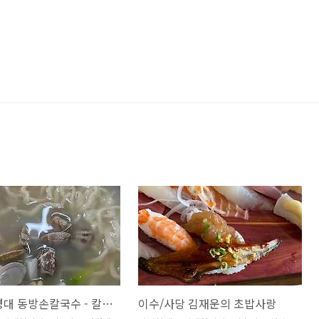
정릉/서경대 동방손칼국수 - 칼국수와 찐만두
이수/사당 김재운의 초밥사랑